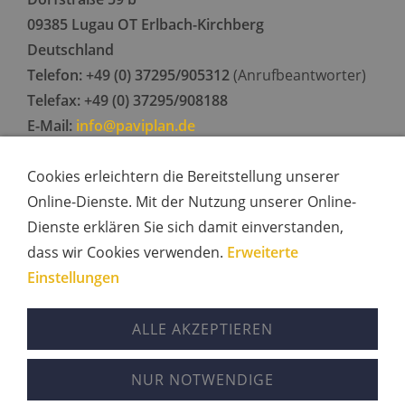
09385 Lugau OT Erlbach-Kirchberg
Deutschland
Telefon: +49 (0) 37295/905312
(Anrufbeantworter)
Telefax: +49 (0) 37295/908188
E-Mail:
info@paviplan.de
USt-IdNr.: DE224841826
Cookies erleichtern die Bereitstellung unserer
Online-Dienste. Mit der Nutzung unserer Online-
KONTAKT
Dienste erklären Sie sich damit einverstanden,
dass wir Cookies verwenden.
Erweiterte
Einstellungen
Impressum
Kontakt
Datenschutzerklärung
ALLE AKZEPTIEREN
Cookies
NUR NOTWENDIGE
(C) 2023 - Alle Rechte vorbehalten